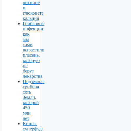
лигнине
и
глюконате
кальция
Грибковые
инфекции:
как
мы
сами
вырастили
плесень,
которую
не
берут
лекарства
Подземная
грибная
сеть
Земли,
которой
450
млн
лет
Киноа-
суперфуд: