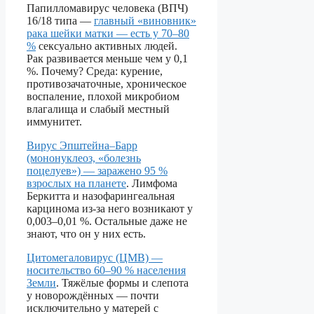
Папилломавирус человека (ВПЧ)
16/18 типа —
главный «виновник»
рака шейки матки — есть у 70–80
%
сексуально активных людей.
Рак развивается меньше чем у 0,1
%. Почему? Среда: курение,
противозачаточные, хроническое
воспаление, плохой микробиом
влагалища и слабый местный
иммунитет.
Вирус Эпштейна–Барр
(мононуклеоз, «болезнь
поцелуев») — заражено 95 %
взрослых на планете
. Лимфома
Беркитта и назофарингеальная
карцинома из-за него возникают у
0,003–0,01 %. Остальные даже не
знают, что он у них есть.
Цитомегаловирус (ЦМВ) —
носительство 60–90 % населения
Земли
. Тяжёлые формы и слепота
у новорождённых — почти
исключительно у матерей с