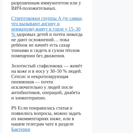
разрушенным иммунитетом или у
ВИЧ-положительных.
Стрептококки группы А (те самые,
что вызывают ангину и
ревматизм) живут в горле у 15–30
%
здоровых детей и почти никогда
не дают осложнений… пока
ребёнок не начнёт есть сахар
тоннами и сидеть в сухом тёплом
помещении без движения.
Золотистый стафилококк — живёт
на коже и в носу у 30–50 % людей.
Сепсис и некротизирующая
пневмония — почти
исключительно у людей после
антибиотиков, операций, диабета
и химиотерапии.
PS Если понравилась статья и
появились вопросы, можно задать
их вкомментариях ниже, или в
нашем телеграм чате в разделе
Бактерии