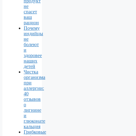
продукт
не
спасет
ваш
рацион
Почему
индийцы
не
болеют
и
здоровее
наших
детей
Чистка
организма
при
аллергии:
40
отзывов
о
лигнине
и
глюконате
кальция
Грибковые