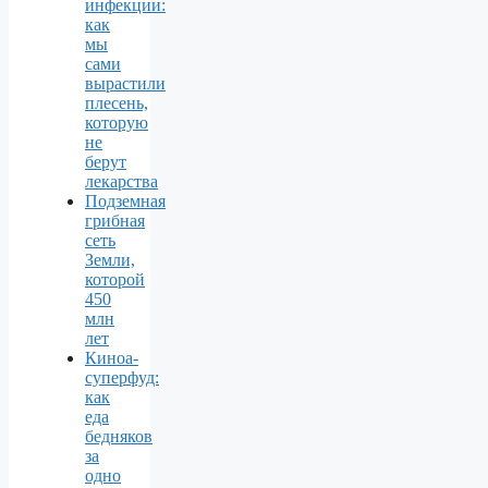
инфекции:
как
мы
сами
вырастили
плесень,
которую
не
берут
лекарства
Подземная
грибная
сеть
Земли,
которой
450
млн
лет
Киноа-
суперфуд:
как
еда
бедняков
за
одно