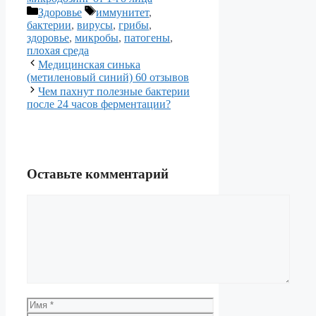
Рубрики
Метки
Здоровье
иммунитет
,
бактерии
,
вирусы
,
грибы
,
здоровье
,
микробы
,
патогены
,
плохая среда
Медицинская синька
(метиленовый синий) 60 отзывов
Чем пахнут полезные бактерии
после 24 часов ферментации?
Оставьте комментарий
Комментарий
Имя