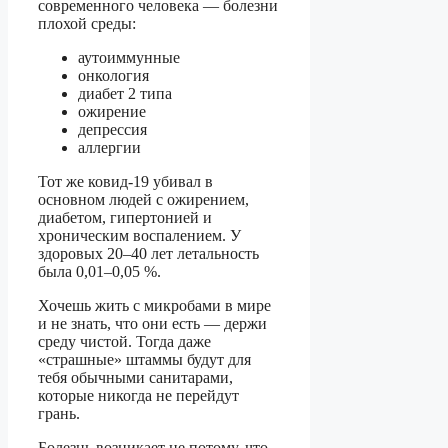
современного человека — болезни
плохой среды:
аутоиммунные
онкология
диабет 2 типа
ожирение
депрессия
аллергии
Тот же ковид-19 убивал в
основном людей с ожирением,
диабетом, гипертонией и
хроническим воспалением. У
здоровых 20–40 лет летальность
была 0,01–0,05 %.
Хочешь жить с микробами в мире
и не знать, что они есть — держи
среду чистой. Тогда даже
«страшные» штаммы будут для
тебя обычными санитарами,
которые никогда не перейдут
грань.
Болезнь возникает не потому, что