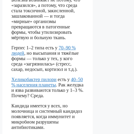
«заразился», а потому, что среда
стала токсичной, закисленной,
зашлакованной — и тогда
«мирные» организмы
превращаются в патогенные
формы, чтобы утилизировать
мёртвую и больную ткань.
Герпес 1–2 типа есть у
70–90 %
людей
, но высыпания и тяжёлые
формы — только у тех, у кого
среда «загрязнилась» (стресс,
сахар, недосып, кортизол и т.д.).
Хеликобактер пилори
есть у
40–50
% населения планеты
. Рак желудка
и язва развиваются только у 1–3 %.
Почему? Среда.
Кандида имеется у всех, но
молочница и системный кандидоз
появляется, когда иммунитет и
микробиом разрушены
антибиотиками.