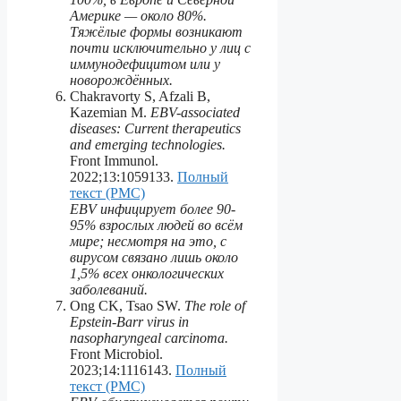
Америке — около 80%.
Тяжёлые формы возникают
почти исключительно у лиц с
иммунодефицитом или у
новорождённых.
Chakravorty S, Afzali B,
Kazemian M.
EBV-associated
diseases: Current therapeutics
and emerging technologies.
Front Immunol.
2022;13:1059133.
Полный
текст (PMC)
EBV инфицирует более 90-
95% взрослых людей во всём
мире; несмотря на это, с
вирусом связано лишь около
1,5% всех онкологических
заболеваний.
Ong CK, Tsao SW.
The role of
Epstein-Barr virus in
nasopharyngeal carcinoma.
Front Microbiol.
2023;14:1116143.
Полный
текст (PMC)