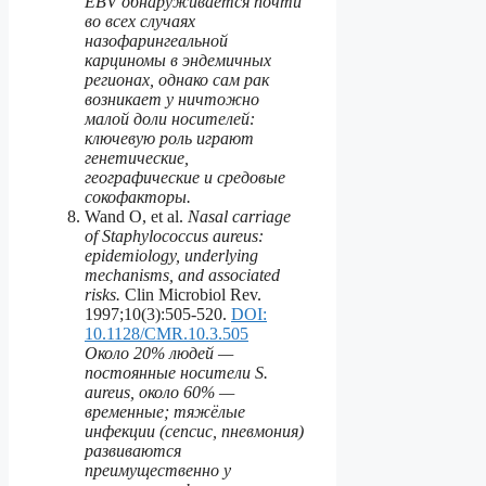
EBV обнаруживается почти
во всех случаях
назофарингеальной
карциномы в эндемичных
регионах, однако сам рак
возникает у ничтожно
малой доли носителей:
ключевую роль играют
генетические,
географические и средовые
сокофакторы.
Wand O, et al.
Nasal carriage
of Staphylococcus aureus:
epidemiology, underlying
mechanisms, and associated
risks.
Clin Microbiol Rev.
1997;10(3):505-520.
DOI:
10.1128/CMR.10.3.505
Около 20% людей —
постоянные носители S.
aureus, около 60% —
временные; тяжёлые
инфекции (сепсис, пневмония)
развиваются
преимущественно у