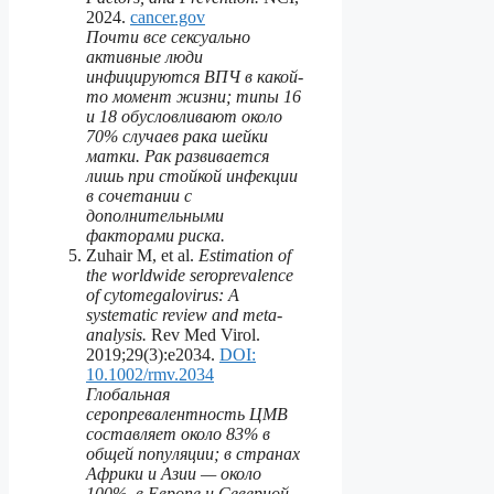
2024.
cancer.gov
Почти все сексуально
активные люди
инфицируются ВПЧ в какой-
то момент жизни; типы 16
и 18 обусловливают около
70% случаев рака шейки
матки. Рак развивается
лишь при стойкой инфекции
в сочетании с
дополнительными
факторами риска.
Zuhair M, et al.
Estimation of
the worldwide seroprevalence
of cytomegalovirus: A
systematic review and meta-
analysis.
Rev Med Virol.
2019;29(3):e2034.
DOI:
10.1002/rmv.2034
Глобальная
серопревалентность ЦМВ
составляет около 83% в
общей популяции; в странах
Африки и Азии — около
100%, в Европе и Северной