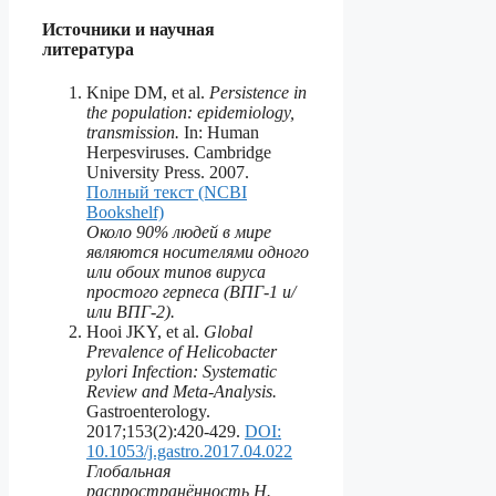
Источники и научная
литература
Knipe DM, et al.
Persistence in
the population: epidemiology,
transmission.
In: Human
Herpesviruses. Cambridge
University Press. 2007.
Полный текст (NCBI
Bookshelf)
Около 90% людей в мире
являются носителями одного
или обоих типов вируса
простого герпеса (ВПГ-1 и/
или ВПГ-2).
Hooi JKY, et al.
Global
Prevalence of Helicobacter
pylori Infection: Systematic
Review and Meta-Analysis.
Gastroenterology.
2017;153(2):420-429.
DOI:
10.1053/j.gastro.2017.04.022
Глобальная
распространённость H.