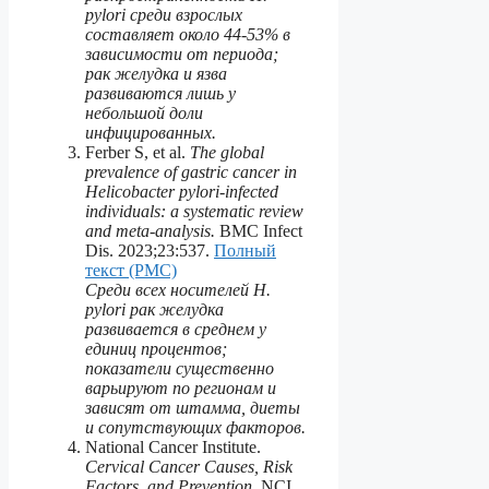
pylori среди взрослых
составляет около 44-53% в
зависимости от периода;
рак желудка и язва
развиваются лишь у
небольшой доли
инфицированных.
Ferber S, et al.
The global
prevalence of gastric cancer in
Helicobacter pylori-infected
individuals: a systematic review
and meta-analysis.
BMC Infect
Dis. 2023;23:537.
Полный
текст (PMC)
Среди всех носителей H.
pylori рак желудка
развивается в среднем у
единиц процентов;
показатели существенно
варьируют по регионам и
зависят от штамма, диеты
и сопутствующих факторов.
National Cancer Institute.
Cervical Cancer Causes, Risk
Factors, and Prevention.
NCI,