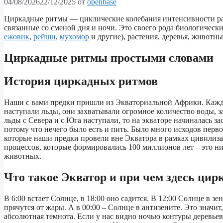
04/08/2026
22/12/2025
от
openbase
Циркадные ритмы — циклические колебания интенсивности раз
связанные со сменой дня и ночи. Это своего рода биологичес
ежовик
,
рейши
,
мухомор
и другие), растения, деревья, животны
Циркадные ритмы простыми словами
История циркадных ритмов
Наши с вами предки пришли из Экваториальной Африки. Кажды
наступали льды, они захватывали огромное количество воды, з
льды с Севера и с Юга наступали, то на экваторе начиналась 
потому что нечего было есть и пить. Было много исходов перво
которые наши предки провели вне Экватора в рамках цивилиза
процессов, которые формировались 100 миллионов лет – это н
животных.
Что такое Экватор и при чем здесь ци
В 6:00 встает Солнце, в 18:00 оно садится. В 12:00 Солнце в зе
прячутся от жары. А в 00:00 – Солнце в антизените. Это значит
абсолютная темнота. Если у нас видно ночью контуры деревьев