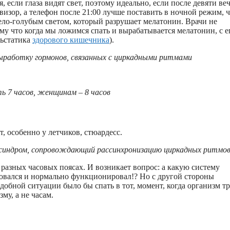
, если глаза видят свет, поэтому идеально, если после девяти ве
визор, а телефон после 21:00 лучше поставить в ночной режим, 
ело-голубым светом, который разрушает мелатонин. Врачи не
му что когда мы ложимся спать и вырабатывается мелатонин, с е
льстатика
здорового кишечника
).
ыработку гормонов, связанных с циркадными ритмами
 7 часов, женщинам – 8 часов
, особенно у летчиков, стюардесс.
й синдром, сопровождающий рассинхронизацию циркадных ритмо
 разных часовых поясах. И возникает вопрос: а какую систему
овался и нормально функционировал!? Но с другой стороны
одобной ситуации было бы спать в тот, момент, когда организм тр
зму, а не часам.