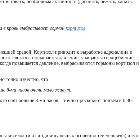
т вставать, необходима активность (догонять, бежать, капать,
ра в кровь выбрасывает гормон
кортизол
внешней средой. Кортизол приводит к выработке адреналина и
 много глюкозы, повышается давление, учащается сердцебиение,
и, когда повышается давление, выбрасываются гормоны кортизол и
но точно известно, что
ше 8-ми часов очень мало живут.
, кто спят больше 8-ми часов – точно просыпают подъём в 6:30.
я в зависимости от индивидуальных особенностей человека) и есл