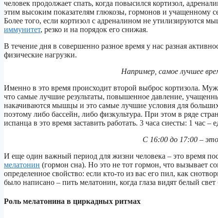
человек продолжает спать, когда повысился кортизол, адренали
этим высоким показателям глюкозы, гормонов и учащенному се
Более того, если кортизол с адреналином не утилизируются м
иммунитет
, резко и на порядок его снижая.
В течение дня в совершенно разное время у нас разная активн
физические нагрузки.
Например, самое лучшее вре
Именно в это время происходит второй выброс кортизола. Муж
что самые лучшие результаты, повышенное давление, учащенны
накачиваются мышцы и это самые лучшие условия для больших 
поэтому либо бассейн, либо физкультура. При этом в ряде стра
испанца в это время заставить работать. 3 часа сиесты: 1 час – ед
С 16:00 до 17:00 – эт
И еще один важный период для жизни человека – это время посл
мелатонин
(гормон сна). Но это не тот гормон, что вызывает со
определенное свойство: если кто-то из вас его пил, как снотв
было написано – пить мелатонин, когда глаза видят белый свет
Роль мелатонина в циркадных ритмах