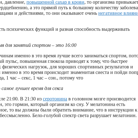
н, давление,
повышенной сахар в крови
, то организма привыкает
рдцебиению, а это прямой путь к большому количеству заболев
ышцами и действиями, то они оказывают очень
негативное влияни
ость психических функций и разная способность выдерживать
мя для занятий спортом – это 16:00
чинам именно в это время лучше всего заниматься спортом, пот
й пульс, повышенная глюкоза приводят к тому, что быстрее
физических нагрузок, для хороших спортивных результатов и
н именно в это время происходит знаменитая сиеста и пойди поп
а, 1 час – секс, 1 час – сон., потому что
о самое лучшее время для секса
е 21:00. В 21:30 из
серотонина
в головном мозге производится
н, это гормон, который организм ко сну. У мелатонина есть
орное, то вы должны были обратить внимание, что в инструкции к
 бессмысленно. Бело-голубой спектр света разрушает мелатонин.