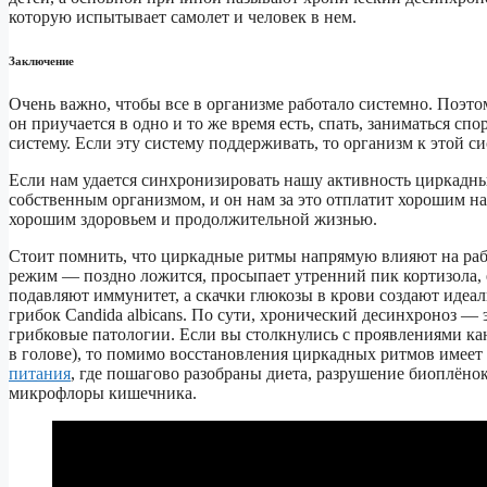
которую испытывает самолет и человек в нем.
Заключение
Очень важно, чтобы все в организме работало системно. Поэто
он приучается в одно и то же время есть, спать, заниматься сп
систему. Если эту систему поддерживать, то организм к этой
Если нам удается синхронизировать нашу активность циркадн
собственным организмом, и он нам за это отплатит хорошим 
хорошим здоровьем и продолжительной жизнью.
Стоит помнить, что циркадные ритмы напрямую влияют на раб
режим — поздно ложится, просыпает утренний пик кортизола,
подавляют иммунитет, а скачки глюкозы в крови создают идеа
грибок Candida albicans. По сути, хронический десинхроноз — 
грибковые патологии. Если вы столкнулись с проявлениями канд
в голове), то помимо восстановления циркадных ритмов имее
питания
, где пошагово разобраны диета, разрушение биоплёно
микрофлоры кишечника.