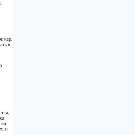
а
ример,
ать в
й
ется,
ся
 на
ести