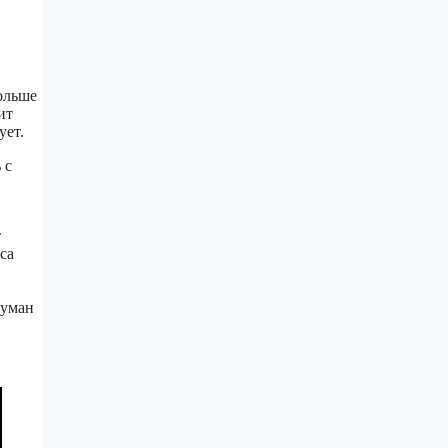
больше
ит
ует.
 с
т
са
туман