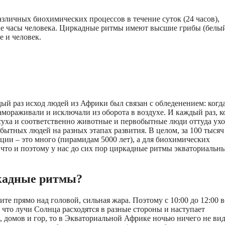
личных биохимических процессов в течение суток (24 часов),
кие часы человека. Циркадные ритмы имеют высшие грибы (белы
е и человек.
й раз исход людей из Африки был связан с обледенением: когд
амораживали и исключали из оборота в воздухе. И каждый раз, к
засуха и соответственно животные и первобытные люди оттуда ух
бытных людей на разных этапах развития. В целом, за 100 тысяч 
ции – это много (пирамидам 5000 лет), а для биохимических
ичто и поэтому у нас до сих пор циркадные ритмы экваториальн
ркадные ритмы?
ните прямо над головой, сильная жара. Поэтому с 10:00 до 12:00 в
, что лучи Солнца расходятся в разные стороны и наступает
, домов и гор, то в Экваториальной Африке ночью ничего не вид