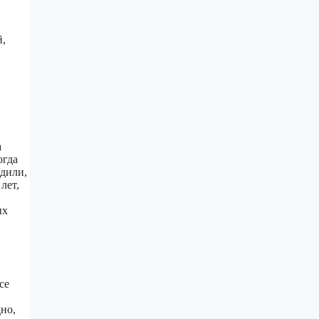
й,
а
огда
одили,
лет,
ых
се
но,