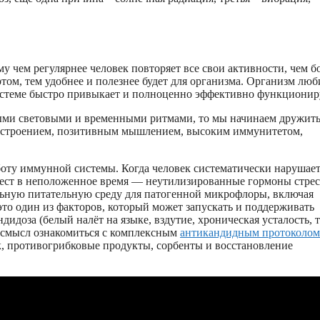
му чем регулярнее человек повторяет все свои активности, чем 
ортом, тем удобнее и полезнее будет для организма. Организм люб
 системе быстро привыкает и полноценно эффективно функционир
ыми световыми и временными ритмами, то мы начинаем дружить
настроением, позитивным мышлением, высоким иммунитетом,
оту иммунной системы. Когда человек систематически нарушае
 ест в неположенное время — неутилизированные гормоны стрес
льную питательную среду для патогенной микрофлоры, включая
это один из факторов, который может запускать и поддерживать
идоза (белый налёт на языке, вздутие, хроническая усталость, 
т смысл ознакомиться с комплексным
антикандидным протоколом
к, противогрибковые продукты, сорбенты и восстановление