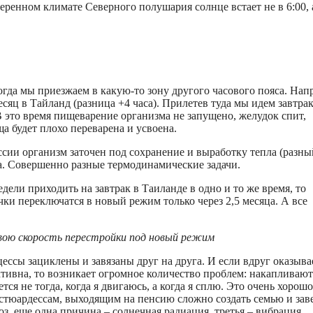
ренном климате Северного полушария солнце встает не в 6:00, 
огда мы приезжаем в какую-то зону другого часового пояса. Нап
сяц в Тайланд (разница +4 часа). Прилетев туда мы идем завтрак
 В это время пищеварение организма не запущено, желудок спит,
ща будет плохо переварена и усвоена.
сии организм заточен под сохранение и выработку тепла (разны
да. Совершенно разные термодинамические задачи.
едели приходить на завтрак в Таиланде в одно и то же время, то
ки переключатся в новый режим только через 2,5 месяца. А все
вою скорость перестройки под новый режим
ессы зациклены и завязаны друг на друга. И если вдруг оказыва
 активна, то возникает огромное количество проблем: накапливают
 не тогда, когда я двигаюсь, а когда я сплю. Это очень хорошо
 стюардессам, выходящим на пенсию сложно создать семью и зав
, еще одна причина – солнечная радиация, третья – вибрация,