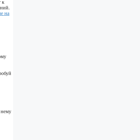
 к
аний.
е на
ому
робуй
 нему