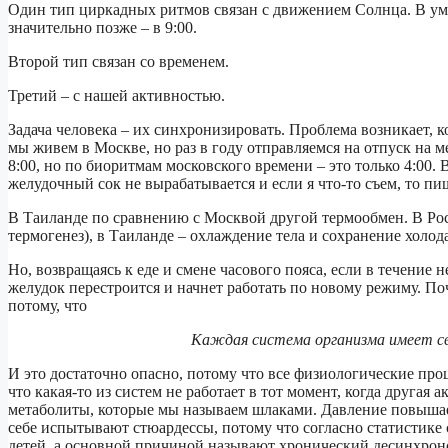
Один тип циркадных ритмов связан с движением Солнца. В уме
значительно позже – в 9:00.
Второй тип связан со временем.
Третий – с нашей активностью.
Задача человека – их синхронизировать. Проблема возникает, к
мы живем в Москве, но раз в году отправляемся на отпуск на ме
8:00, но по биоритмам московского времени – это только 4:00.
желудочный сок не вырабатывается и если я что-то съем, то пи
В Таиланде по сравнению с Москвой другой термообмен. В Рос
термогенез), в Таиланде – охлаждение тела и сохранение холо
Но, возвращаясь к еде и смене часового пояса, если в течение н
желудок перестроится и начнет работать по новому режиму. Поч
потому, что
Каждая система организма имеет с
И это достаточно опасно, потому что все физиологические проц
что какая-то из систем не работает в тот момент, когда другая
метаболиты, которые мы называем шлаками. Давление повышается
себе испытывают стюардессы, потому что согласно статистике
детей, а основной причиной называют хронический десинхроноз