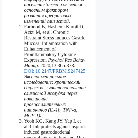
населения Земли и является
основным фактором
развития предраковых
изменений слизистой
.
Farhood B, Hashemi Karoii D,
Azizi M, et al. Chronic
Restraint Stress Induces Gastric
Mucosal Inflammation with
Enhancement of
Proinflammatory Cytokine
Expression.
Psychol Res Behav
Manag.
2020;13:365-378.
DOI: 10.2147/PRBM.S247425
Экспериментальное
исследование: хронический
стресс вызывает воспаление
слизистой желудка через
повышение
провоспалительных
цитокинов (IL-1b, TNF-a,
MCP-1).
Yeoh KG, Kang JY, Yap I, et
al. Chili protects against aspirin-
induced gastroduodenal
mucosal injury in humans.
Dig