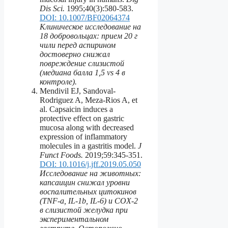
Dis Sci.
1995;40(3):580-583.
DOI: 10.1007/BF02064374
Клиническое исследование на
18 добровольцах: прием 20 г
чили перед аспирином
достоверно снижал
повреждение слизистой
(медиана балла 1,5 vs 4 в
контроле).
Mendivil EJ, Sandoval-
Rodriguez A, Meza-Rios A, et
al. Capsaicin induces a
protective effect on gastric
mucosa along with decreased
expression of inflammatory
molecules in a gastritis model.
J
Funct Foods.
2019;59:345-351.
DOI: 10.1016/j.jff.2019.05.050
Исследование на животных:
капсаицин снижал уровни
воспалительных цитокинов
(TNF-a, IL-1b, IL-6) и COX-2
в слизистой желудка при
экспериментальном