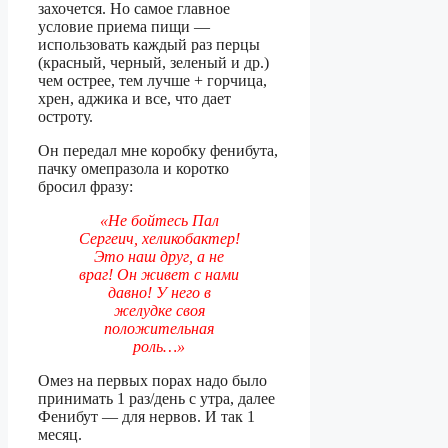
захочется. Но самое главное
условие приема пищи —
использовать каждый раз перцы
(красный, черный, зеленый и др.)
чем острее, тем лучше + горчица,
хрен, аджика и все, что дает
остроту.
Он передал мне коробку фенибута,
пачку омепразола и коротко
бросил фразу:
«Не бойтесь Пал
Сергеич, хеликобактер!
Это наш друг, а не
враг! Он живет с нами
давно! У него в
желудке своя
положительная
роль…»
Омез на первых порах надо было
принимать 1 раз/день с утра, далее
Фенибут — для нервов. И так 1
месяц.