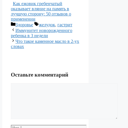
Как ежовик гребенчатый
оказывает вляние на память в
лучшую сторону: 50 отзывов о
применении
Рубрики
Метки
Здоровье
желудок
,
гастрит
Иммунитет новорожденного
ребенка в 3 недели
Что такое каменное масло в 2-ух
словах
Оставьте комментарий
Комментарий
Имя