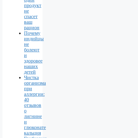
продукт
не
спасет
ваш
рацион
Почему
индийцы
не
болеют
и
здоровее
наших
детей
Чистка
организма
при
аллергии:
40
отзывов
о
лигнине
и
глюконате
кальция