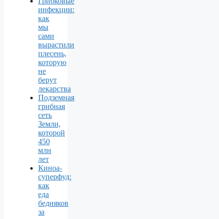
Грибковые
инфекции:
как
мы
сами
вырастили
плесень,
которую
не
берут
лекарства
Подземная
грибная
сеть
Земли,
которой
450
млн
лет
Киноа-
суперфуд:
как
еда
бедняков
за