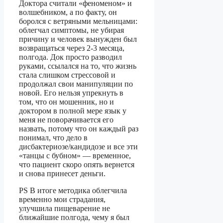
Доктора считали «феноменом» и
волшебником, а по факту, он
боролся с ветряными мельницами:
облегчал симптомы, не убирая
причину и человек вынужден был
возвращаться через 2-3 месяца,
полгода. Док просто разводил
руками, ссылался на то, что жизнь
стала слишком стрессовой и
продолжал свои манипуляции по
новой. Его нельзя упрекнуть в
том, что он мошенник, но и
доктором в полной мере язык у
меня не поворачивается его
назвать, потому что он каждый раз
понимал, что дело в
дисбактериозе/кандидозе и все эти
«танцы с бубном» — временное,
что пациент скоро опять вернется
и снова принесет деньги.
PS В итоге методика облегчила
временно мои страдания,
улучшила пищеварение не
ближайшие полгода, чему я был