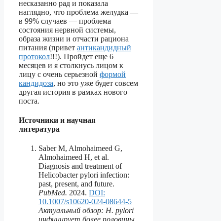
несказанно рад и показала
наглядно, что проблема желудка —
в 99% случаев — проблема
состояния нервной системы,
образа жизни и отчасти рациона
питания (привет
антикандидный
протокол
!!!). Пройдет еще 6
месяцев и я столкнусь лицом к
лицу с очень серьезной
формой
кандидоза
, но это уже будет совсем
другая история в рамках нового
поста.
Источники и научная
литература
Saber M, Almohaimeed G,
Almohaimeed H, et al.
Diagnosis and treatment of
Helicobacter pylori infection:
past, present, and future.
PubMed.
2024.
DOI:
10.1007/s10620-024-08644-5
Актуальный обзор: H. pylori
инфицирует более половины